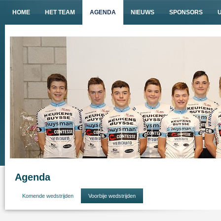
HOME
HET TEAM
AGENDA
NIEUWS
SPONSORS
Agenda
Komende wedstrijden
Voorbije wedstrijden