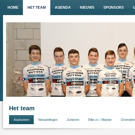
HOME
HET TEAM
AGENDA
NIEUWS
SPONSORS
Het team
Aspiranten
Nieuwelingen
Junioren
Elite zc / Master
Overwinn